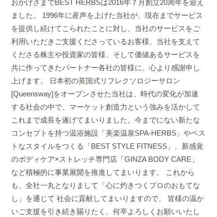
おかげさまでBEST HERBSは2016年７月創立20周年を迎え
ました。 1996年に産声を上げた当社が、現在までサービス
を提供し続けてこられたことに対し、当社のサービスをご
利用いただきご支援くださっているお客様、当社を支えて
くださる株主や投資家の皆様、そして価値あるサービスを
共に作ってきたパートナー各社の皆様に、心より感謝申し
上げます。 日本初の英国式リフレクソロジーサロン
[Queensway]をオープンさせた当社は、時代の変化が加速
する社会の中で、マーケット創造力という強みを活かして
これまで成長を遂げてまいりました。今までにない新たな
コンセプトを持つ温浴施設「美楽温泉SPA-HERBS」やベス
トなスタイルをつくる「BEST STYLE FITNESS」、新感覚
のボディケア×ストレッチ専門店「GINZA BODY CARE」
など積極的に事業展開を推進してまいります。 これから
も、全社一丸となりまして「心に灼きつくプロのおもてな
し」を通じて 社会に貢献してまいりますので、 皆様の温か
いご支援を引き続き賜りたく、何卒よろしくお願いいたし