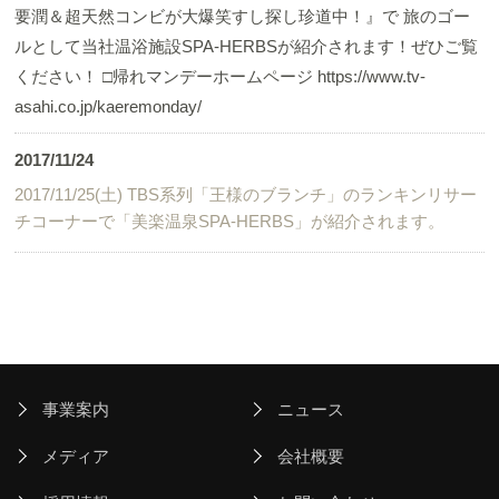
要潤＆超天然コンビが大爆笑すし探し珍道中！』で 旅のゴー
ルとして当社温浴施設SPA-HERBSが紹介されます！ぜひご覧
ください！ □帰れマンデーホームページ https://www.tv-
asahi.co.jp/kaeremonday/
2017/11/24
2017/11/25(土) TBS系列「王様のブランチ」のランキンリサー
チコーナーで「美楽温泉SPA-HERBS」が紹介されます。
事業案内
ニュース
メディア
会社概要