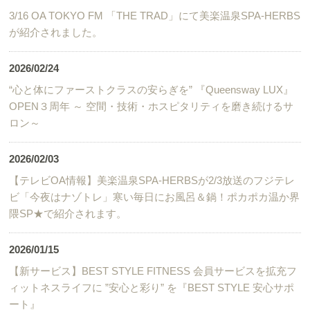
3/16 OA TOKYO FM 「THE TRAD」にて美楽温泉SPA-HERBS
が紹介されました。
2026/02/24
“心と体にファーストクラスの安らぎを” 『Queensway LUX』
OPEN３周年 ～ 空間・技術・ホスピタリティを磨き続けるサ
ロン～
2026/02/03
【テレビOA情報】美楽温泉SPA-HERBSが2/3放送のフジテレ
ビ「今夜はナゾトレ」寒い毎日にお風呂＆鍋！ポカポカ温か界
隈SP★で紹介されます。
2026/01/15
【新サービス】BEST STYLE FITNESS 会員サービスを拡充フ
ィットネスライフに ”安心と彩り” を『BEST STYLE 安心サポ
ート』