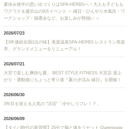
夏休み後半の思い出づくりはSPA-HERBSへ！大人も子どもも
ワクワク＆盛沢山の8月イベント ～ 縁日・ひんやり水風呂・ワ
ークショップ・抽選会など、お楽しみが勢揃い ～
2026/07/23
【3年連続全国1位の味】美楽温泉SPA-HERBS レストラン美楽
亭、グランドメニューをリニューアル！
2026/07/21
大宮で楽しむ爽快な夏。 BEST STYLE FITNESS 大宮店 湯上
がり・運動後にちょっと寄り道『夏の夕涼み 縁日』を開催！
2026/06/30
3年目を迎える人気の ”涼活”「冷やしリフレ！？」
2026/06/09
【タイパ時代の新習慣】25分で脳と体をリセット Queensway