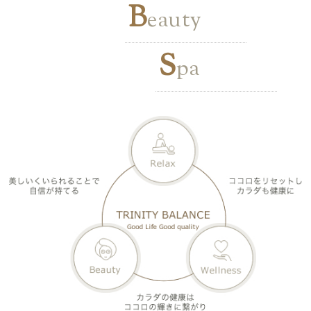
B
eauty
S
pa